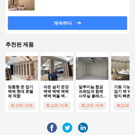
계속하다
추천된 제품
맞춤형 문 접기
쉬운 설치 문장
알루미늄 합금
가동 가능한
벽벽 현대 호텔
벽벽 벽벽 벽벽
프레임과 함께
접기 벽 벽 
에 적합
벽벽 벽돌 벽돌
사무실 클래스
방지 빠른 
벽돌 벽돌 벽돌
A를위한 우아한
이동 벽
최고의 가격
최고의 가격
최고의 가격
최고의 가