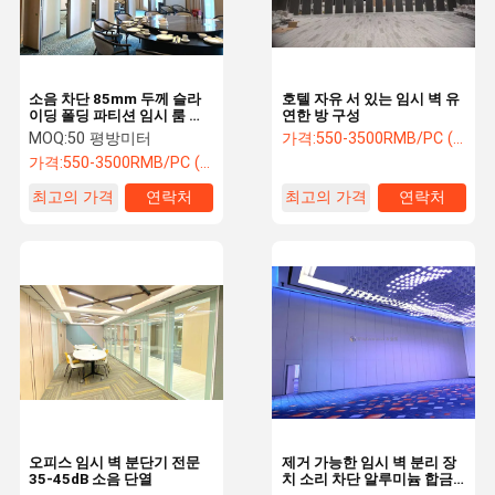
소음 차단 85mm 두께 슬라
호텔 자유 서 있는 임시 벽 유
이딩 폴딩 파티션 임시 룸 디
연한 방 구성
바이더
MOQ:
50 평방미터
가격:
550-3500RMB/PC (FOB) Tax Not Included
가격:
550-3500RMB/PC (FOB) Tax Not Included
최고의 가격
연락처
최고의 가격
연락처
집
제품
비디오
우리 에 관한
것
오피스 임시 벽 분단기 전문
제거 가능한 임시 벽 분리 장
35-45dB 소음 단열
치 소리 차단 알루미늄 합금