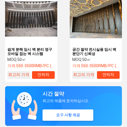
쉽게 분해 임시 벽 분리 영구
공간 절약 전시실용 임시 벽
모바일 접는 벽 시스템
분단기 신뢰성
MOQ:
50㎡
MOQ:
50㎡
가격:
550-3500RMB/PC (FOB) Tax Not Included
가격:
550-3500RMB/PC (FOB) Tax Not Included
최고의 가격
연락처
최고의 가격
연락처
시간 절약
최고의 제품에 문의하십시오.
요구 사항 제공