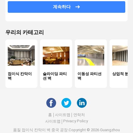
계속하다
사무실 분단 벽
소음 차단성 접는 벽
우리의 카테고리
회의실 파티션
임시 벽 분단 장치
접이식 칸막이
슬라이딩 파티
이동성 파티션
상업적 분계
벽
션 벽
벽
홈
사이트맵
연락처
Privacy Policy
사이트맵
품질
접이식 칸막이 벽
중국 공장.Copyright © 2026 Guangzhou