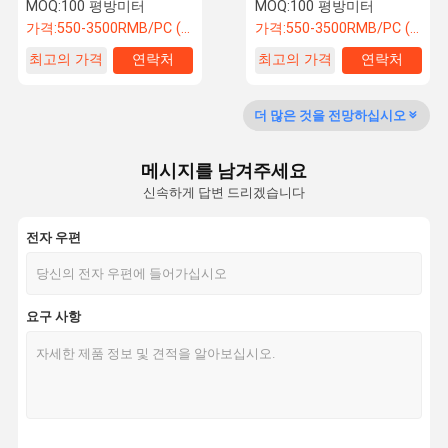
프레임
MOQ:
100 평방미터
MOQ:
100 평방미터
가격:
550-3500RMB/PC (FOB) Tax Not Included
가격:
550-3500RMB/PC (FOB) Tax Not Included
최고의 가격
연락처
최고의 가격
연락처
공장 투어
품질 관리
뉴스
인용 을 요청
하십시오
더 많은 것을 전망하십시오
접이식 칸막이 벽
메시지를 남겨주세요
신속하게 답변 드리겠습니다
슬라이딩 파티션 벽
이동성 파티션 벽
전자 우편
상업적 분계벽
요구 사항
철폐 가능한 분단벽
맞춤형 파티션 벽
문장 벽
소음 조작 가능한 벽