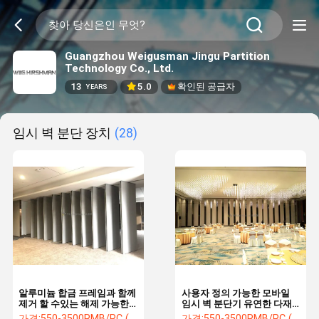
Guangzhou Weigusman Jingu Partition
Technology Co., Ltd.
13
5.0
확인된 공급자
YEARS
임시 벽 분단 장치
(28)
알루미늄 합금 프레임과 함께
사용자 정의 가능한 모바일
제거 할 수있는 해제 가능한
임시 벽 분단기 유연한 다재
임시 벽 분할 장치
다능 공간 사용
가격:
550-3500RMB/PC (FOB) Tax Not Included
가격:
550-3500RMB/PC (FOB) Tax Not Included