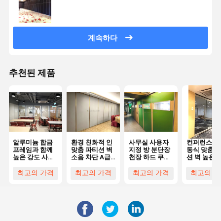
계속하다
추천된 제품
알루미늄 합금
환경 친화적 인
사무실 사용자
컨퍼런스용 
프레임과 함께
맞춤 파티션 벽
지정 방 분단장
동식 맞춤 
높은 강도 사용
소음 차단 A급
천장 하드 쿠션
션 벽 높은 
자 지정 파티션
화재 등급
표면으로 접이
성
벽 전문
가능한 파티션
최고의 가격
최고의 가격
최고의 가격
최고의 가