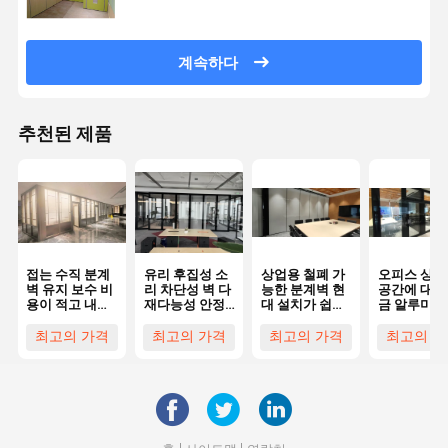
계속하다
추천된 제품
접는 수직 분계
유리 후집성 소
상업용 철폐 가
오피스 상업
벽 유지 보수 비
리 차단성 벽 다
능한 분계벽 현
공간에 대 한
용이 적고 내구
재다능성 안정
대 설치가 쉽습
금 알루미늄
성이 높다
성 안정성 구조
니다
회성 분단 
로 편리성
최고의 가격
최고의 가격
최고의 가격
최고의 가